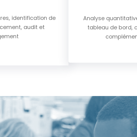
es, identification de
Analyse quantitative
cement, audit et
tableau de bord, o
gement
complément