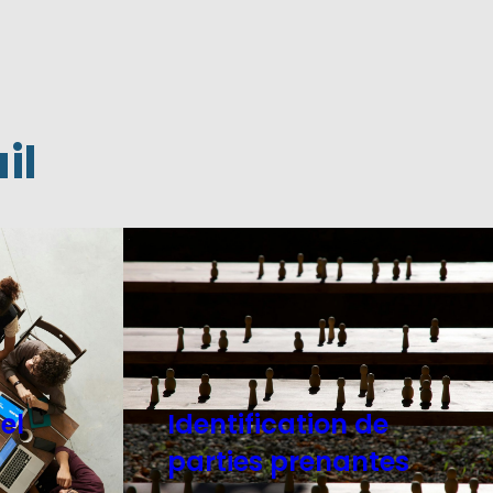
il
el
Identification de
parties prenantes