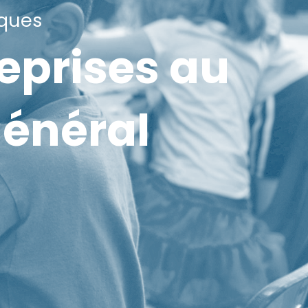
iques
reprises au
général