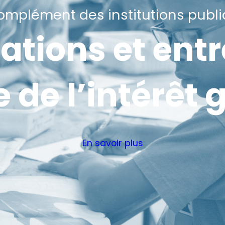
omplément des institutions publ
ations et ent
e de l’intérêt 
En savoir plus