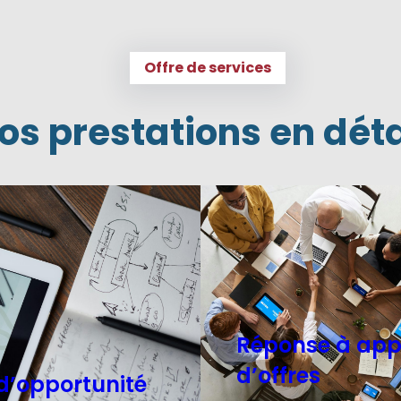
Offre de services
os prestations en déta
Réponse à app
d’offres
d’opportunité