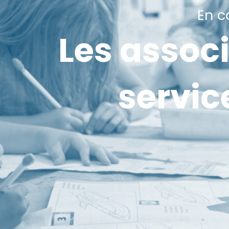
En c
Les associ
servic