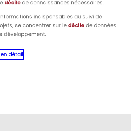
le
décile
de connaissances nécessaires.
s informations indispensables au suivi de
rojets, se concentrer sur le
décile
de données
 le développement.
 en détail