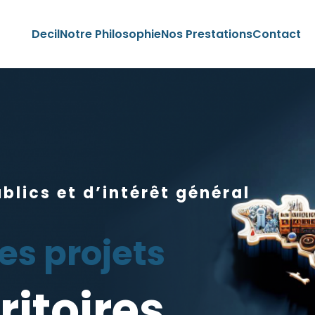
Decil
Notre Philosophie
Nos Prestations
Contact
blics et d’intérêt général
s projets
ritoires